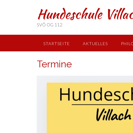
Hundeschule Villa
SVÖ OG 112
STARTSEITE
AKTUELLES
PHIL
ANFÄNGER-TRAINING
KURSANGEB
Termine