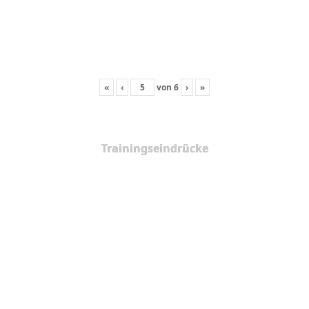
«
‹
von
6
›
»
Trainingseindrücke