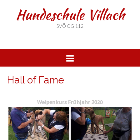
Hundeschule Villach
SVÖ OG 112
Hall of Fame
Welpenkurs Frühjahr 2020