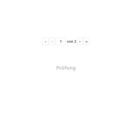
«
‹
von
2
›
»
Prüfung