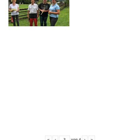
«
‹
von
4
›
»