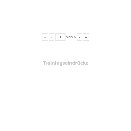
«
‹
von
6
›
»
Trainingseindrücke