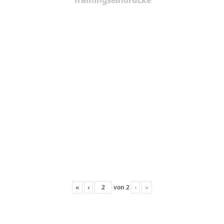
Trainingseindrücke
«
‹
von
2
›
»