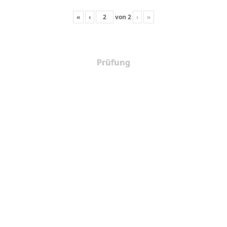
«
‹
von
2
›
»
Prüfung