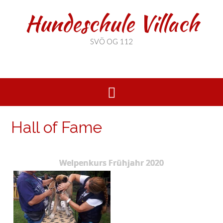
Hundeschule Villach
SVÖ OG 112
Hall of Fame
Welpenkurs Frühjahr 2020