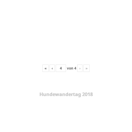
«
‹
von
4
›
»
Hundewandertag 2018