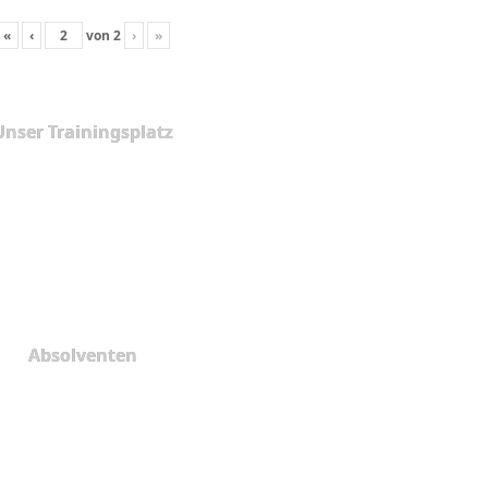
«
‹
von
2
›
»
Unser Trainingsplatz
Absolventen