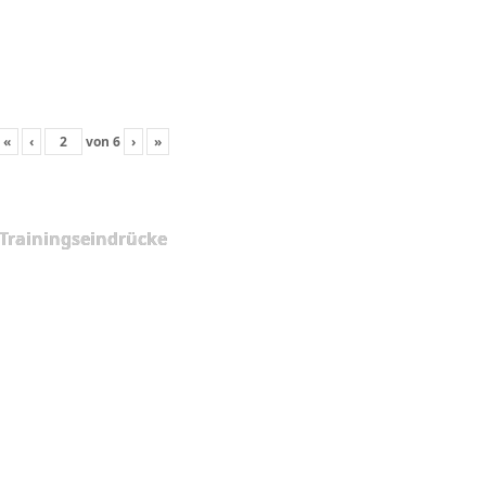
«
‹
von
6
›
»
Trainingseindrücke