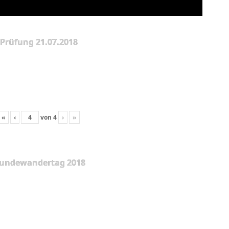
Prüfung 21.07.2018
«
‹
von
4
›
»
undewandertag 2018