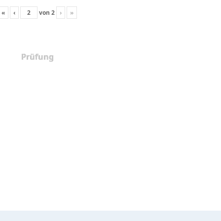
«
‹
von
2
›
»
Prüfung